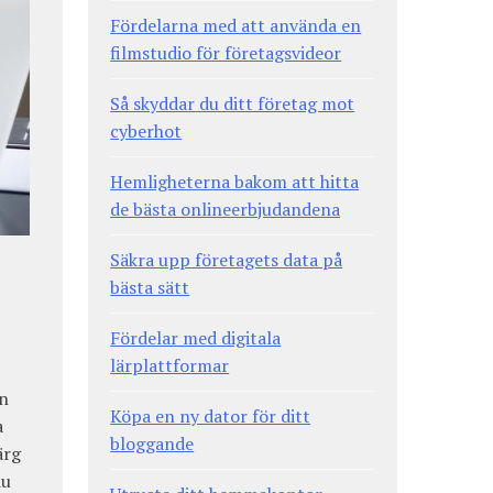
Fördelarna med att använda en
filmstudio för företagsvideor
Så skyddar du ditt företag mot
cyberhot
Hemligheterna bakom att hitta
de bästa onlineerbjudandena
Säkra upp företagets data på
bästa sätt
Fördelar med digitala
lärplattformar
en
Köpa en ny dator för ditt
a
bloggande
ärg
du