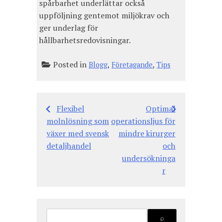
spårbarhet underlättar också
uppföljning gentemot miljökrav och
ger underlag för
hållbarhetsredovisningar.
Posted in
,
,
Blogg
Företagande
Tips
Flexibel
Optimal
Inläggsnavigering
molnlösning som
operationsljus för
växer med svensk
mindre kirurger
detaljhandel
och
undersökninga
r